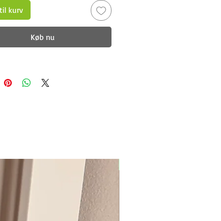
 til kurv
Køb nu
New