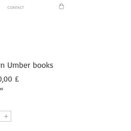
CONTACT
on Umber books
Pris
0,00 £
ms